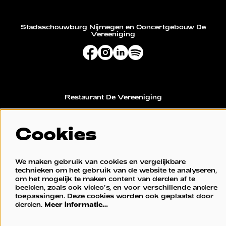
Stadsschouwburg Nijmegen en Concertgebouw De
Vereeniging
Restaurant De Vereeniging
Cookies
We maken gebruik van cookies en vergelijkbare
technieken om het gebruik van de website te analyseren,
om het mogelijk te maken content van derden af te
beelden, zoals ook video’s, en voor verschillende andere
toepassingen. Deze cookies worden ook geplaatst door
© Stadsschouwburg Nijmegen en Concertgebouw De
derden.
Meer informatie…
Vereeniging
Powered by
CultureSuite