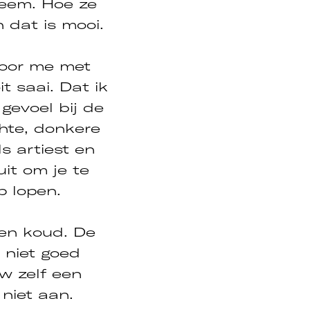
teem. Hoe ze
n dat is mooi.
voor me met
t saai. Dat ik
 gevoel bij de
hte, donkere
s artiest en
uit om je te
p lopen.
den koud. De
 niet goed
w zelf een
 niet aan.