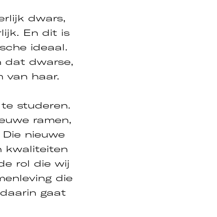
rlijk dwars,
jk. En dit is
sche ideaal.
n dat dwarse,
m van haar.
 te studeren.
nieuwe ramen,
. Die nieuwe
n kwaliteiten
e rol die wij
menleving die
 daarin gaat