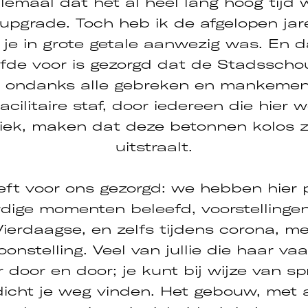
lemaal dat het al heel lang hoog tijd 
 upgrade. Toch heb ik de afgelopen ja
 je in grote getale aanwezig was. En d
iefde voor is gezorgd dat de Stadssch
, ondanks alle gebreken en mankemen
acilitaire staf, door iedereen die hier wer
iek, maken dat deze betonnen kolos 
uitstraalt.
eeft voor ons gezorgd: we hebben hier p
ige momenten beleefd, voorstellingen
ierdaagse, en zelfs tijdens corona, m
onstelling. Veel van jullie die haar v
door en door; je kunt bij wijze van s
icht je weg vinden. Het gebouw, met 