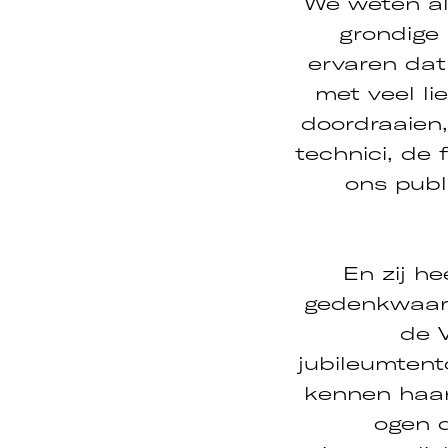
We weten al
grondige
ervaren dat
met veel l
doordraaien
technici, de f
ons publ
En zij h
gedenkwaard
de V
jubileumtento
kennen haar 
ogen d