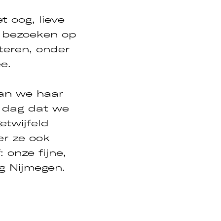
t oog, lieve
e bezoeken op
teren, onder
e.
n
gaan we haar
e dag dat we
etwijfeld
er ze ook
: onze fijne,
rg Nijmegen.