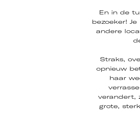
En in de tu
bezoeker! Je
andere loca
d
Inzoomen
Straks, ove
opnieuw bet
haar wee
verrasse
verandert, z
grote, ster
cebook
Instagram