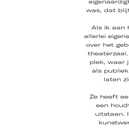
eigenaardig
was, dat blij
Als ik aan
allerlei eige
over het gebo
theaterzaal
plek, waar 
als publiek
laten z
Ze heeft ee
een houdt
uitstaan.
kunstwerk