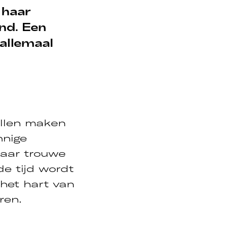
 haar
nd. Een
allemaal
illen maken
nnige
jaar trouwe
e tijd wordt
 het hart van
ren.