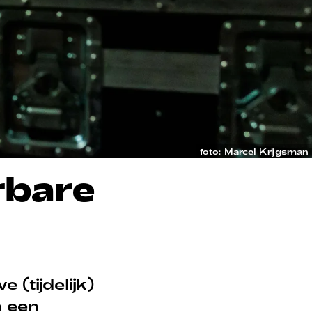
foto: Marcel Krijgsman
rbare
 (tijdelijk)
n een