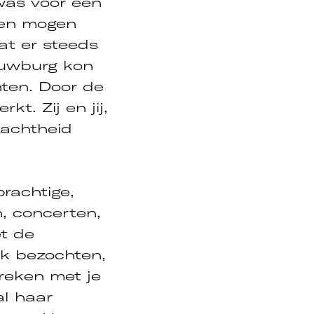
was voor een
ren mogen
at er steeds
ouwburg kon
ten. Door de
kt. Zij en jij,
zachtheid
rachtige,
, concerten,
et de
aak bezochten,
preken met je
al haar