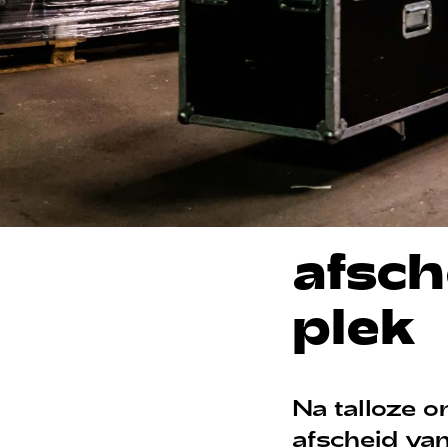
afsch
plek
Na talloze o
afscheid va