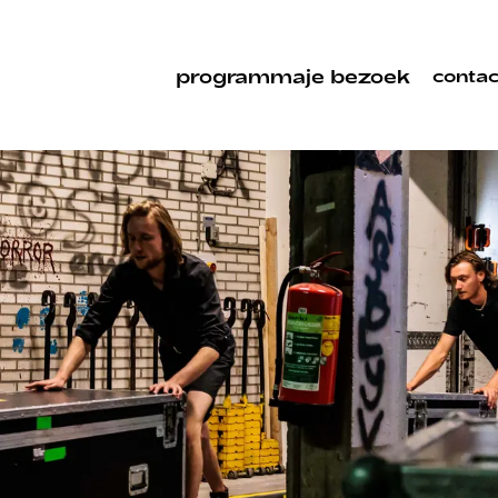
programma
je bezoek
contac