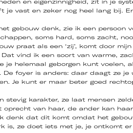
heden en eigenzinnigheid, zit in je sys
ft je vast en zeker nog heel lang bij. E
 het gebouw denk, zie ik een persoon 
nschappen, soms hard, soms zacht, nooi
uw praat als een ‘zij’, komt door mijn
. Dat vind ik een soort van warme, zac
je je helemaal geborgen kunt voelen, al
. De foyer is anders: daar daagt ze je 
ien. Je kunt er maar beter goed rechto
n stevig karakter, ze laat mensen zel
 oprecht van haar, de ander kan haar
 Ik denk dat dit komt omdat het gebou
 is, ze doet iets met je, je ontkomt er