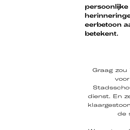
persoonlijke
herinnering
eerbetoon a
betekent.
Graag zou 
voor
Stadsschou
dienst. En 
klaargestoom
de 