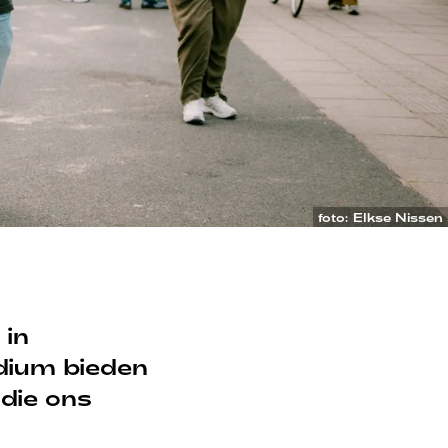
foto: Elkse Nissen
 in
odium bieden
 die ons