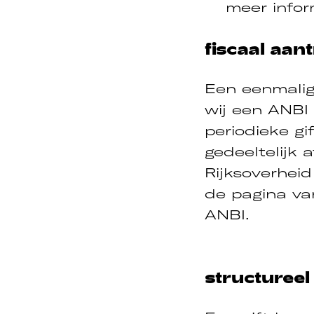
meer infor
fiscaal aant
Een eenmalige
wij een ANBI
periodieke gif
gedeeltelijk 
Rijksoverheid
de pagina v
ANBI.
structuree