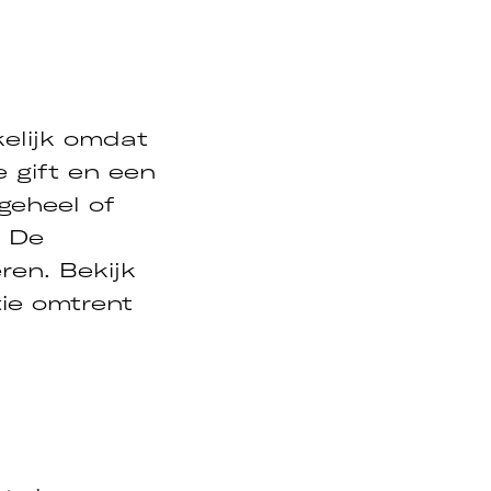
e­lijk omdat
 gift en een
 geheel of
. De
ren. Bekijk
tie omtrent