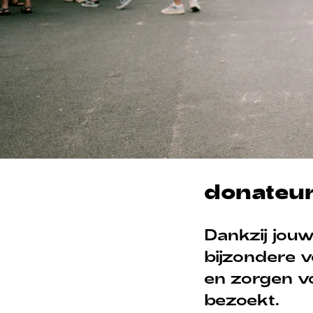
donateu
Dankzij jouw
bijzondere v
en zorgen vo
bezoekt.