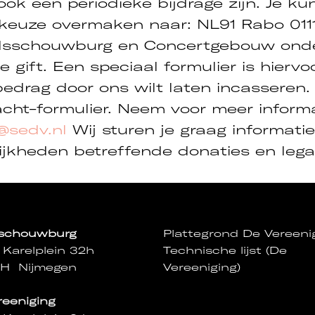
ook een periodieke bijdrage zijn. Je k
keuze overmaken naar: NL91 Rabo 0111
tadsschouwburg en Concertgebouw ond
e gift. Een speciaal formulier is hiervo
 bedrag door ons wilt laten incasseren
acht-formulier. Neem voor meer inform
@sedv.nl
Wij sturen je graag informati
lijkheden betreffende donaties en lega
sschouwburg
Plattegrond De Vereeni
 Karelplein 32h
Technische lijst (De
NH Nijmegen
Vereeniging)
reeniging