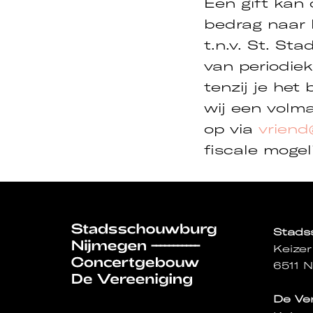
Een gift kan 
bedrag naar 
t.n.v. St. S
van periodiek
tenzij je het
wij een volm
op via
vriend
fiscale moge
Stad
Keizer
6511 
De Ve