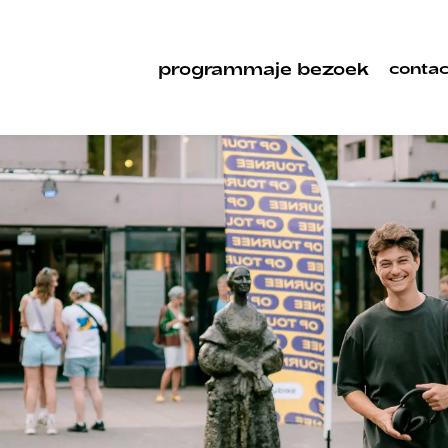
programma
je bezoek
contac