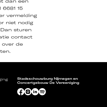
unt dan een
 6681 15
er vermelding
or niet nodig
. Dan sturen
atie contact
e over de
ten.
Stadsschouwburg Nijmegen en
ging
Concertgebouw De Vereeniging