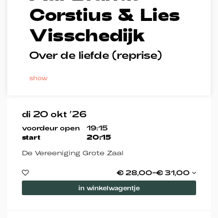
Corstius & Lies
Visschedijk
Over de liefde (reprise)
show
di 20 okt ’26
voordeur open
19:15
start
20:15
De Vereeniging Grote Zaal
€ 28,00–€ 31,00
in winkelwagentje