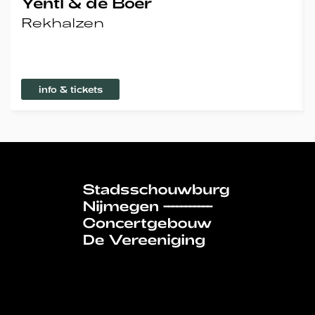
Yentl & de Boer
Rekhalzen
info & tickets