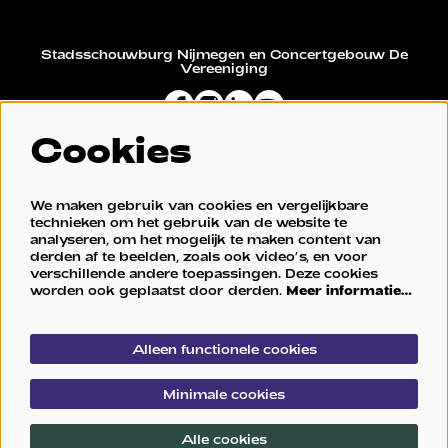
Stadsschouwburg Nijmegen en Concertgebouw De
Vereeniging
Cookies
Restaurant De Vereeniging
We maken gebruik van cookies en vergelijkbare
technieken om het gebruik van de website te
analyseren, om het mogelijk te maken content van
derden af te beelden, zoals ook video’s, en voor
verschillende andere toepassingen. Deze cookies
worden ook geplaatst door derden.
Meer informatie…
Alleen functionele cookies
© Stadsschouwburg Nijmegen en Concertgebouw De
Minimale cookies
Vereeniging
Alle cookies
Powered by
CultureSuite