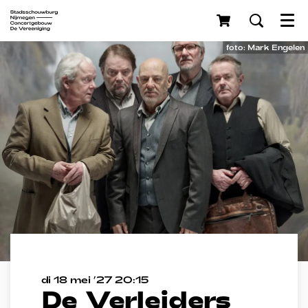
Menu
foto: Mark Engelen
di 18 mei ’27
20:15
De Verleiders