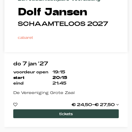
Dolf Jansen
SCHAAMTELOOS 2027
cabaret
do 7 jan ’27
voordeur open
19:15
start
20:15
eind
21:45
De Vereeniging Grote Zaal
€ 24,50–€ 27,50
tickets