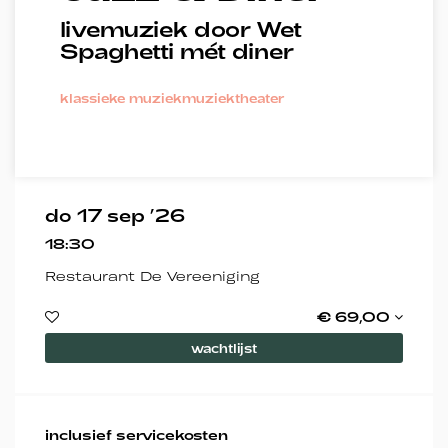
livemuziek door Wet
en
Inzoomen
Inzoomen
Spaghetti mét diner
klassieke muziek
muziektheater
do 17 sep ’26
18:30
Restaurant De Vereeniging
€ 69,00
wachtlijst
inclusief servicekosten