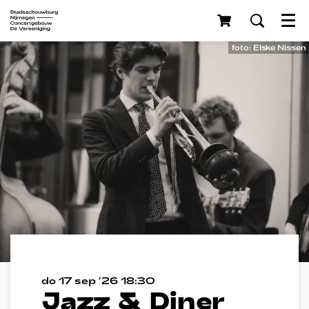
Menu
foto: Elske Nissen
do 17 sep ’26
18:30
Jazz & Diner