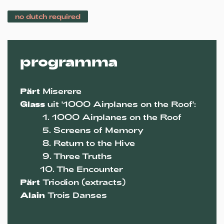
no dutch required
programma
Pärt
Miserere
Glass
uit '1000 Airplanes on the Roof':
1.⁠ ⁠1000 Airplanes on the Roof
5.⁠ ⁠Screens of Memory
8.⁠ ⁠Return to the Hive
9.⁠ ⁠Three Truths
10.⁠ ⁠The Encounter
Pärt
Triodion (extracts)
Alain
Trois Danses