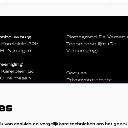
sschouwburg
Plattegrond De Vereeni
 Karelplein 32h
Technische lijst (De
NH Nijmegen
Vereeniging)
reeniging
 Karelplein 2d
Cookies
NC Nijmegen
Privacystatement
ssa
igd in De Vereeniging
es
nd van wo t/m za 11:00
0 uur
2 11 00
 van cookies en vergelijkbare technieken om het gebru
@sedv.nl