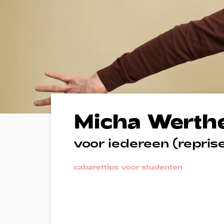
Micha Werth
Inzoomen
voor iedereen (repris
cabaret
tips voor studenten