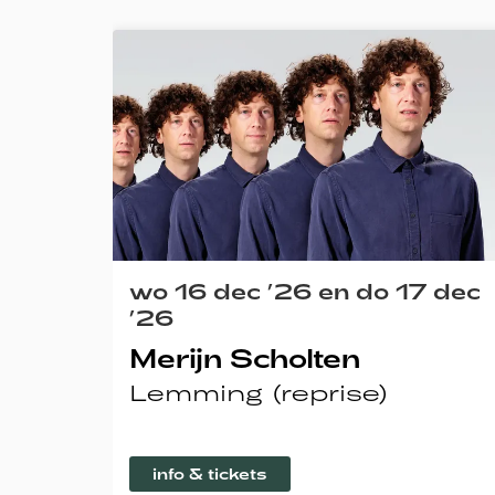
Overslaan
wo 16 dec ’26
en
do 17 dec
’26
Merijn Scholten
Lemming (reprise)
info & tickets