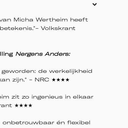
n’ van Micha Wertheim heeft
betekenis."- Volkskrant
lling
Nergens Anders:
s geworden: de werkelijkheid
 kan zijn." - NRC ★★★★
m zit zo ingenieus in elkaar
skrant ★★★★
e onbetrouwbaar én flexibel