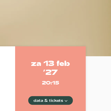
za 13 feb
Inzoomen
’27
20:15
data & tickets