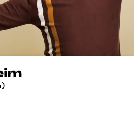
eim
e)