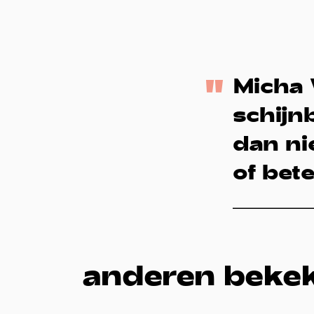
Micha 
schijn
dan ni
cebook
Instagram
of bete
anderen beke