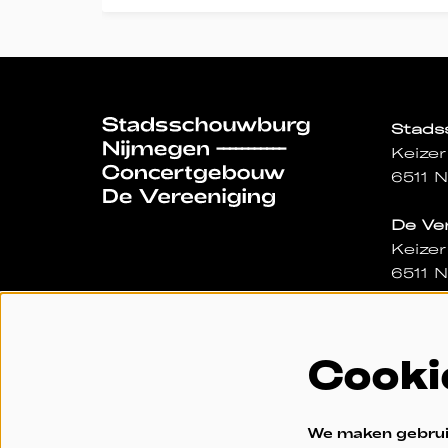
Stad
Keizer
6511 
De Ve
Keizer
6511 
Dagka
Gevest
Cooki
Geope
- 15:0
024 32
We maken gebruik
kassa