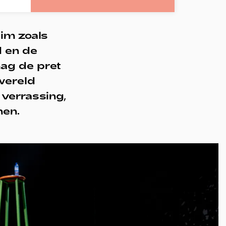
im zoals
d en de
mag de pret
 wereld
 verrassing,
nen.