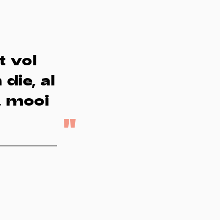
t vol
die, al
g, mooi