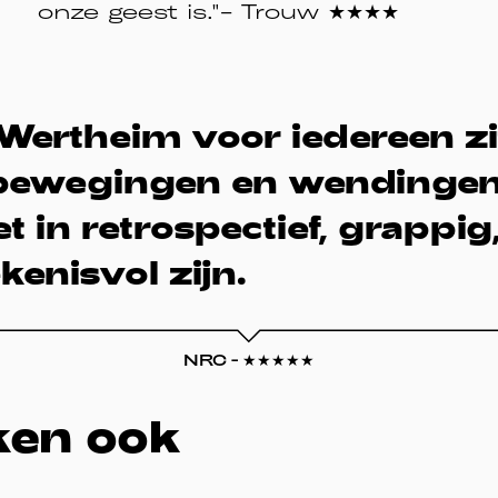
onze geest is."- Trouw ★★★★
Wertheim voor iedereen zi
bewegingen en wendingen 
et in retrospectief, grappi
kenisvol zijn.
NRC - ★★★★★
ken ook