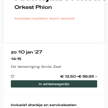
Orkest Phion
klassieke muziek
no dutch required
zo 10 jan ’27
14:15
De Vereeniging Grote Zaal
€ 12,50–€ 59,95
in winkelwagentje
inclusief drankje en servicekosten