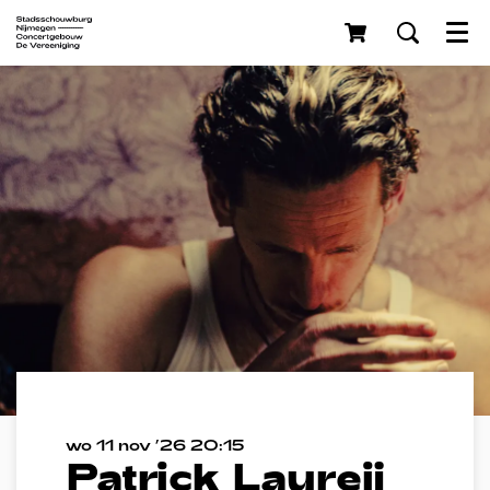
Menu
wo 11 nov ’26
20:15
Patrick Laureij