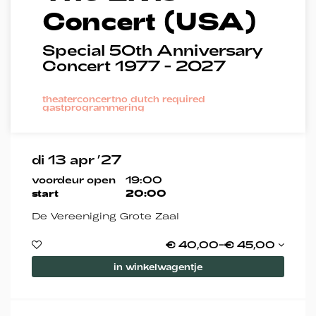
Concert (USA)
Special 50th Anniversary
Concert 1977 - 2027
Inzoomen
theaterconcert
no dutch required
gastprogrammering
di 13 apr ’27
voordeur open
19:00
start
20:00
De Vereeniging Grote Zaal
€ 40,00–€ 45,00
in winkelwagentje