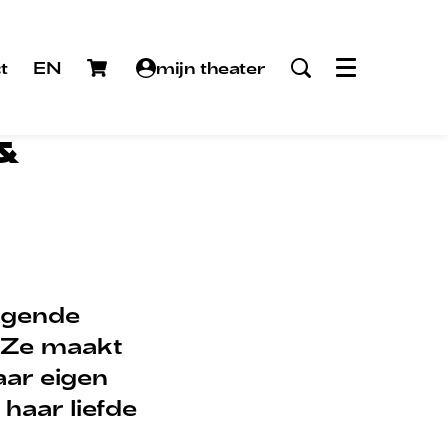
t
EN
mijn theater
Menu
 &
agende
. Ze maakt
aar eigen
 haar liefde