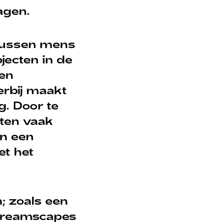
agen.
 tussen mens
jecten in de
 en
erbij maakt
. Door te
cten vaak
an een
et het
; zoals een
 Dreamscapes