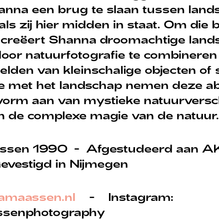
anna een brug te slaan tussen lan
als zij hier midden in staat. Om die 
n creëert Shanna droomachtige land
door natuurfotografie te combinere
elden van kleinschalige objecten of 
ie met het landschap nemen deze ab
vorm aan van mystieke natuurversch
 de complexe magie van de natuur.
ssen 1990 - Afgestudeerd aan AK
evestigd in Nijmegen
maassen.nl
- Instagram:
senphotography