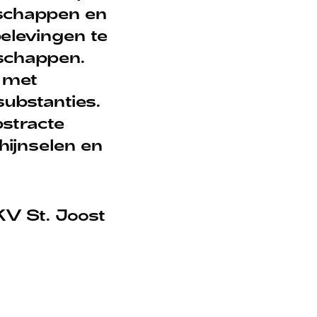
dschappen en
belevingen te
schappen.
n met
substanties.
stracte
ijnselen en
V St. Joost