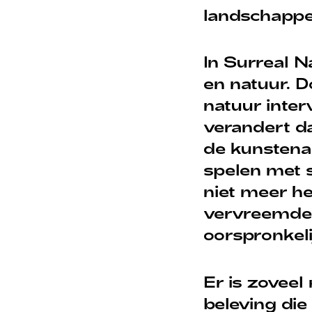
landschappe
In Surreal 
en natuur. D
natuur inter
verandert da
de kunstena
spelen met s
niet meer h
vervreemdend
oorspronkeli
Er is zoveel
beleving die