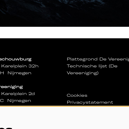
sschouwburg
Plattegrond De Vereeni
 Karelplein 32h
Technische lijst (De
NH Nijmegen
Vereeniging)
reeniging
 Karelplein 2d
Cookies
NC Nijmegen
Privacystatement
ssa
igd in De Vereeniging