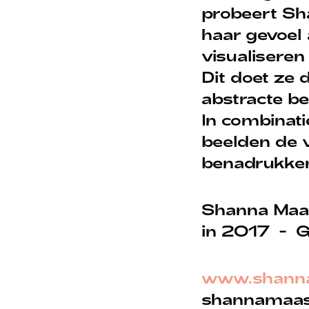
probeert Sh
haar gevoel 
visualisere
Dit doet ze 
abstracte be
In combinat
beelden de 
benadrukken
cebook
Instagram
Shanna Maa
in 2017 - G
www.shanna
shannamaas