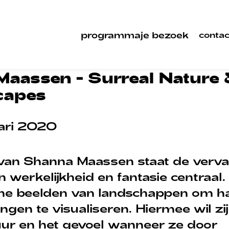
programma
je bezoek
contac
aassen - Surreal Nature
capes
uari 2020
 van Shanna Maassen staat de verv
 werkelijkheid en fantasie centraal
sche beelden van landschappen om h
ngen te visualiseren. Hiermee wil zij
uur en het gevoel wanneer ze door