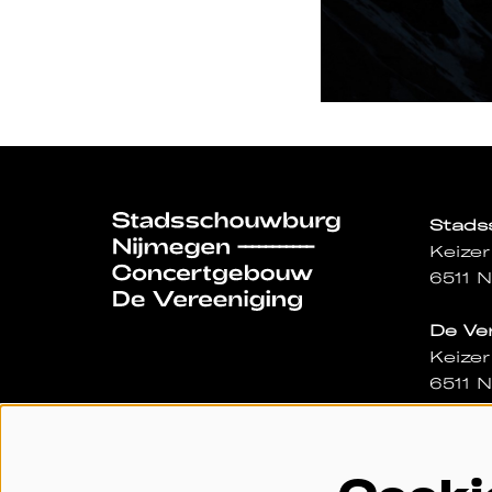
Stad
Keizer
6511 
De Ve
Keizer
6511 
Dagka
Gevest