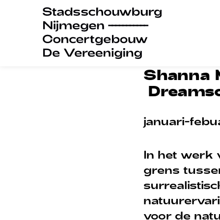
Shanna M
Dreams
januari-feb
In het werk
grens tussen
surrealisti
natuurervari
voor de nat