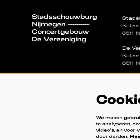
Stad
Keizer
6511 
De Ve
Keizer
6511 
Dagka
Gevest
Cooki
Geope
- 15:0
024 32
We maken gebruik
kassa
te analyseren, om
video’s, en voor
door derden.
Mee