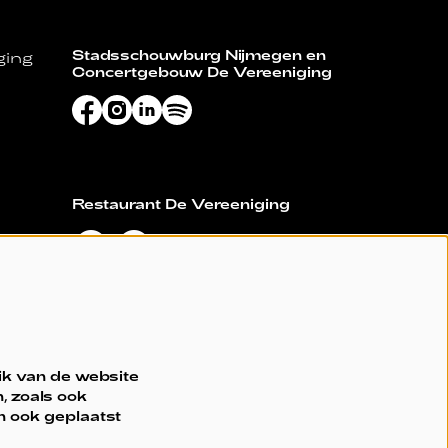
Stadsschouwburg Nijmegen en
ging
Concertgebouw De Vereeniging
Restaurant De Vereeniging
ik van de website
, zoals ook
n ook geplaatst