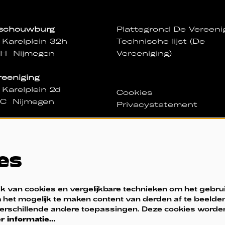
sschouwburg
Plattegrond De Vereeni
 Karelplein 32h
Technische lijst (De
NH Nijmegen
Vereeniging)
reeniging
 Karelplein 2d
Cookies
NC Nijmegen
Privacystatement
ssa
igd in De Vereeniging
es
nd van wo t/m za 11:00
0 uur
2 11 00
 van cookies en vergelijkbare technieken om het gebru
@sedv.nl
 het mogelijk te maken content van derden af te beelden
 verschillende andere toepassingen. Deze cookies worde
r informatie…