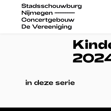
Kind
202
in deze serie