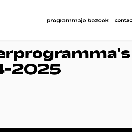
programma
je bezoek
contac
erprogramma's
4-2025