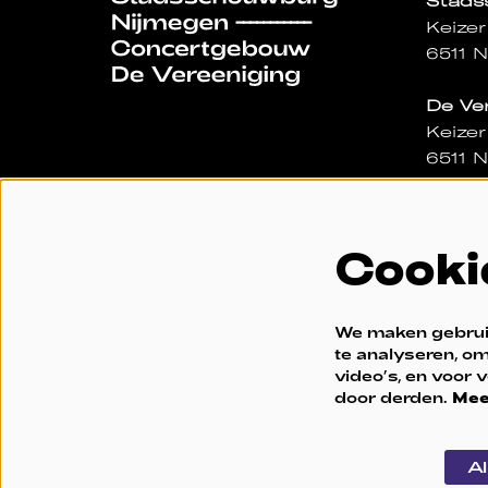
Stad
Keizer
6511 
De Ve
Keizer
6511 
Dagka
Gevest
Cooki
Geope
- 15:0
024 32
We maken gebruik
kassa
te analyseren, om
video’s, en voor
door derden.
Mee
Al