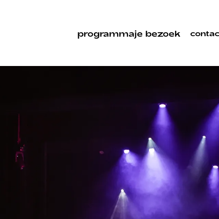
programma
je bezoek
contac