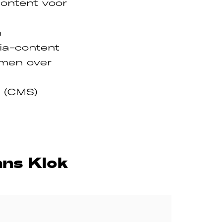
ontent voor
n
ia-content
rmen over
 (CMS)
ans Klok