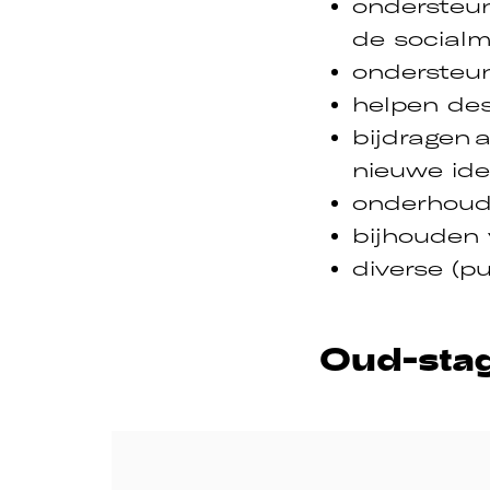
ondersteun
de social
ondersteun
helpen des
bijdragen 
nieuwe id
onderhoud
bijhouden
diverse (p
Oud-stagi