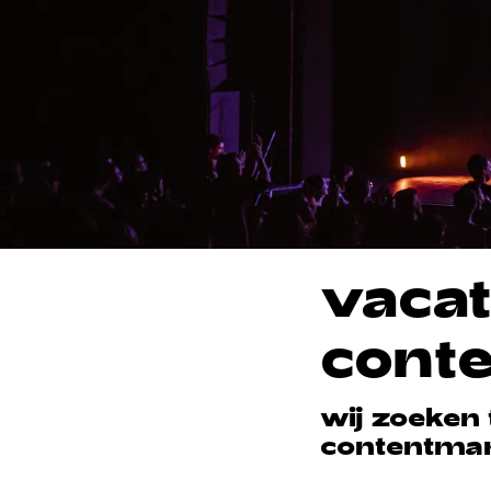
vacat
cont
wij zoeken 
contentmar