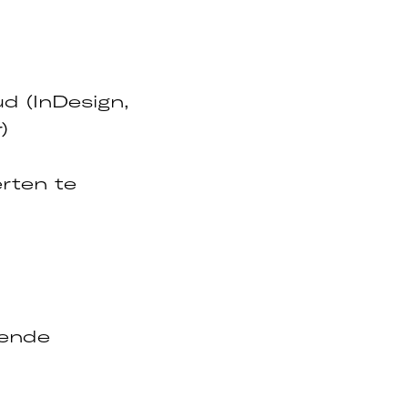
d (InDesign,
)
erten te
lende