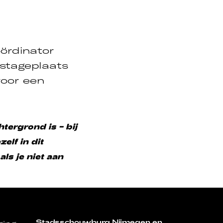
oördinator
 stageplaats
voor een
htergrond is – bij
elf in dit
ls je niet aan
Stadsschouwburg Nijmegen en