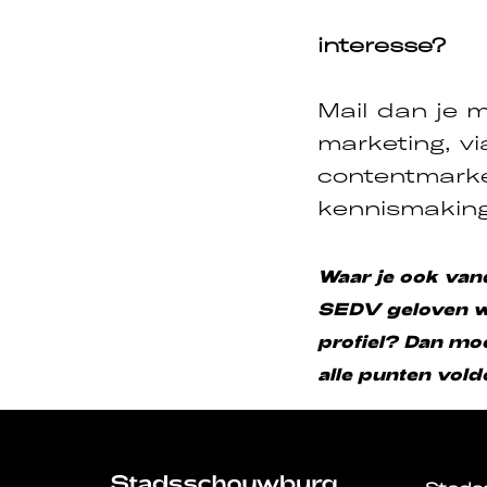
interesse?
Mail dan je m
marketing, v
contentmarke
kennismaking
Waar je ook vanda
SEDV geloven we 
profiel? Dan moe
alle punten vold