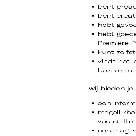
bent proac
bent creat
hebt gevoe
cebook
Instagram
hebt goede
Premiere Pr
kunt zelfs
vindt het 
bezoeken
wij bieden jo
een inform
mogelijkhe
voorstelli
een stage