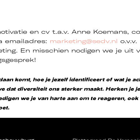
otivatie en cv t.a.v. Anne Koemans, c
ia emailadres:
marketing@sedv.nl
o.v.v.
ting. En misschien nodigen we je uit 
sgesprek!
an komt, hoe je jezelf identificeert of wat je ac
dat diversiteit ons sterker maakt. Herken je jez
digen we je van harte aan om te reageren, ook a
oet.