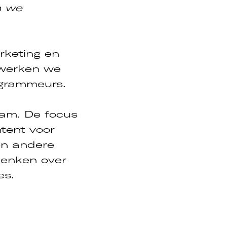
n we
rketing en
 werken we
ogrammeurs.
eam. De focus
ntent voor
en andere
denken over
es.