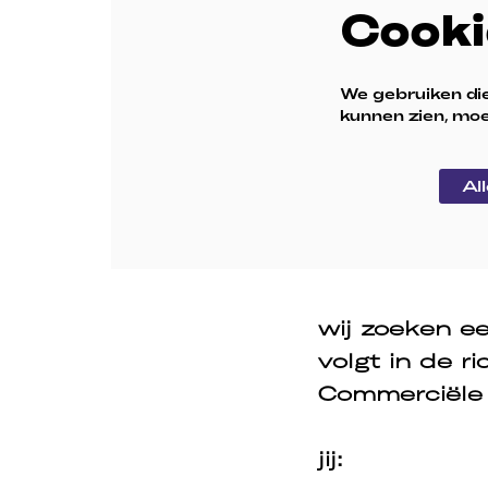
Cooki
We gebruiken di
kunnen zien, moe
Al
wij zoeken e
volgt in de r
Commerciële
jij: