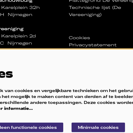
sschouwburg
Plattegrond De Vereeni
 Karelplein 32h
Technische lijst (De
NH Nijmegen
Vereeniging)
reeniging
 Karelplein 2d
Cookies
NC Nijmegen
Privacystatement
ssa
igd in De Vereeniging
es
nd van wo t/m za 11:00
0 uur
2 11 00
 van cookies en vergelijkbare technieken om het gebru
@sedv.nl
 het mogelijk te maken content van derden af te beelden
 verschillende andere toepassingen. Deze cookies worde
r informatie…
leen functionele cookies
Minimale cookies