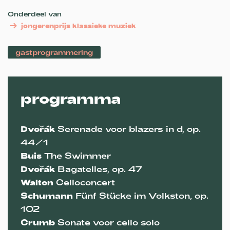
Onderdeel van
jongerenprijs klassieke muziek
gastprogrammering
programma
Dvořák
Serenade voor blazers in d, op.
44/1
Buis
The Swimmer
Dvořák
Bagatelles, op. 47
Walton
Celloconcert
Schumann
Fünf Stücke im Volkston, op.
102
Crumb
Sonate voor cello solo