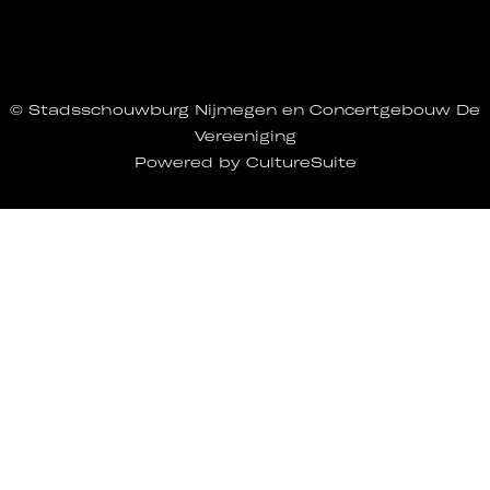
© Stadsschouwburg Nijmegen en Concertgebouw De
Vereeniging
Powered by
CultureSuite