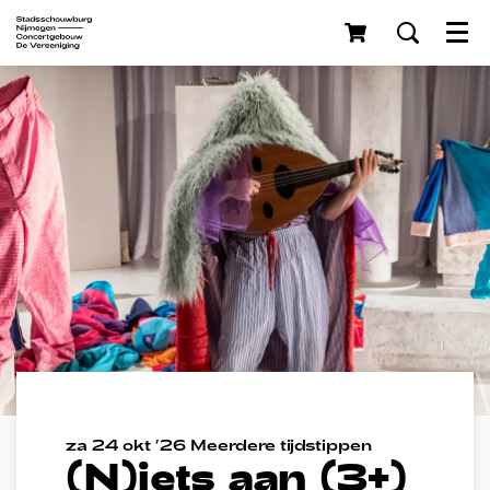
Menu
Inzoomen
za 24 okt ’26
Meerdere tijdstippen
(N)iets aan (3+)