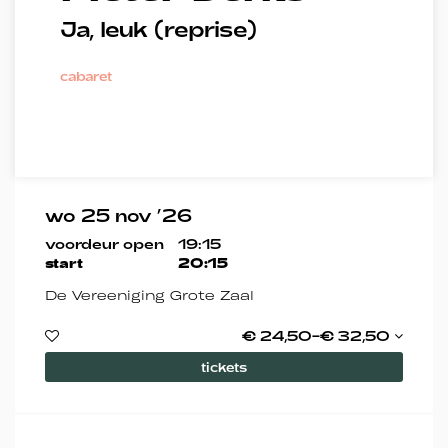
Ja, leuk (reprise)
cabaret
wo 25 nov ’26
voordeur open
19:15
start
20:15
De Vereeniging Grote Zaal
€ 24,50–€ 32,50
tickets