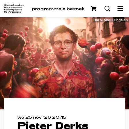
programma
je bezoek
Menu
foto: Mark Engelen
wo 25 nov ’26
20:15
Pieter Derks