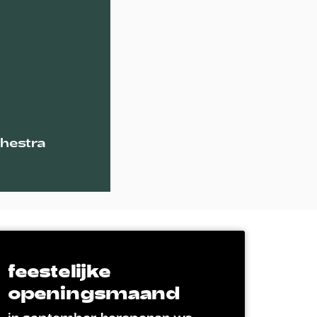
hestra
feestelijke
openingsmaand
in september heropenen we