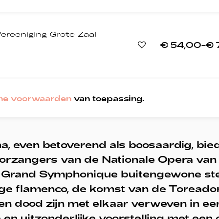
ereeniging Grote Zaal
€ 54,00–€
ne voorwaarden
van toepassing.
, even betoverend als boosaardig, bie
oorzangers van de Nationale Opera van
Le Grand Symphonique buitengewone s
ge flamenco, de komst van de Toreador .
 en dood zijn met elkaar verweven in ee
n uitzonderlijke voorstelling met een