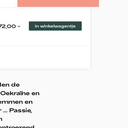
 72,00
in winkelwagentje
den de
 Oekraïne en
temmen en
.. Passie,
n
 ontroerend