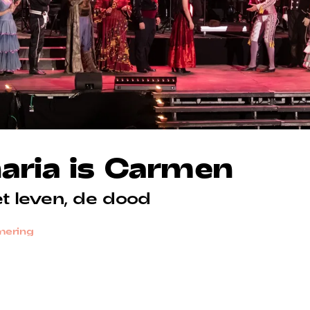
ria is Carmen
et leven, de dood
mering