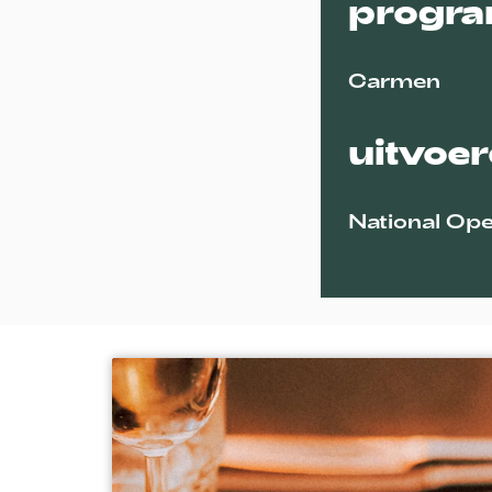
progr
Carmen
uitvoe
National Ope