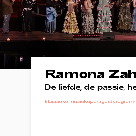
Ramona Zaha
De liefde, de passie, h
klassieke muziek
opera
gastprogram