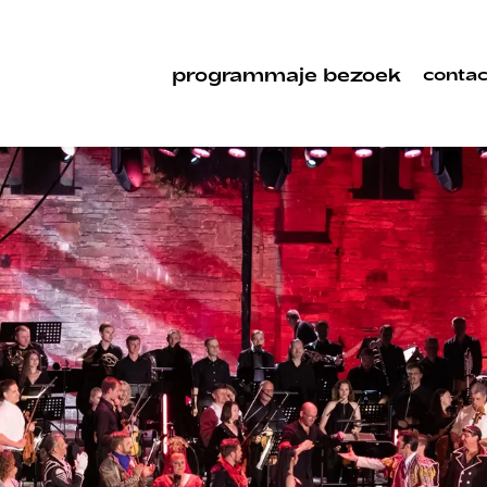
programma
je bezoek
contac