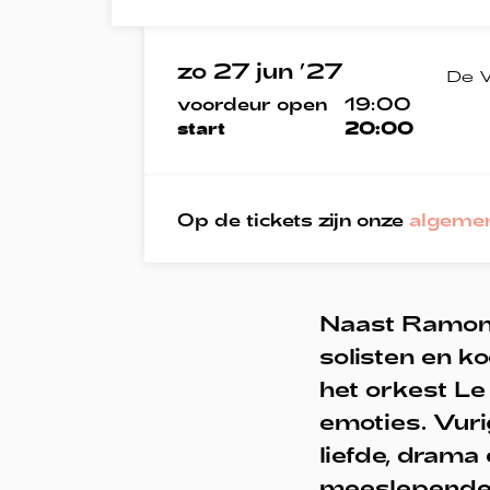
zo 27 jun ’27
De V
voordeur open
19:00
start
20:00
Op de tickets zijn onze
algeme
Naast Ramona
solisten en k
het orkest 
emoties. Vuri
liefde, drama
meeslepende e