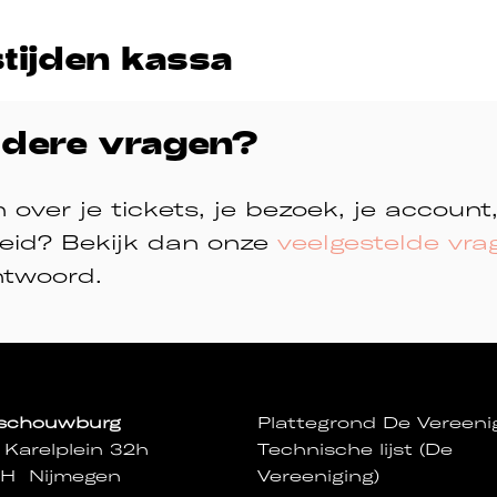
tijden kassa
ndere vragen?
 over je tickets, je bezoek, je account
heid? Bekijk dan onze
veelgestelde vra
ntwoord.
sschouwburg
Plattegrond De Vereeni
 Karelplein 32h
Technische lijst (De
NH Nijmegen
Vereeniging)