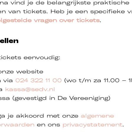
a vind je de belangrijkste praktische 
n van tickets. Heb je een specifieke v
lgestelde vragen over tickets
.
ellen
 tickets eenvoudig:
 onze website
h via
024 322 11 00
(wo t/m za 11.00 – 1
ia
kassa@sedv.nl
sa (gevestigd in De Vereeniging)
ga je akkoord met onze
algemene
orwaarden
en ons
privacystatement
.