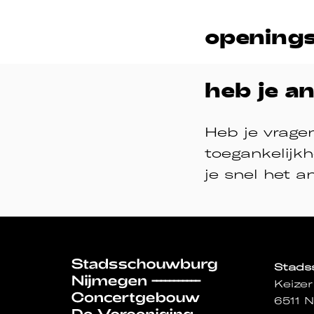
openings
heb je a
Heb je vragen
toegankelijk
je snel het a
Stad
Keizer
6511 