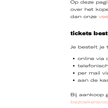
Op deze pagin
cebook
Instagram
over het kope
dan onze
vee
tickets best
Je bestelt je
online via
telefonisc
per mail v
aan de kas
Bij aankoop 
bezoekersvo