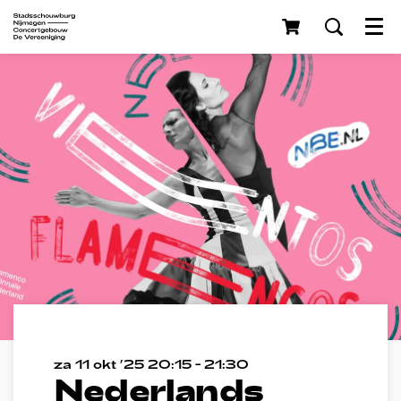
Menu
Inzoomen
Inzoomen
za 11 okt ’25
20:15 - 21:30
Nederlands