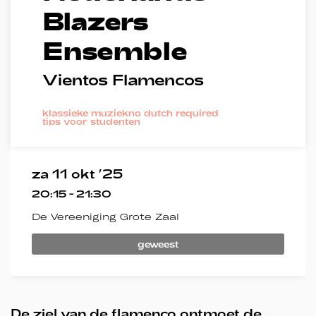
Blazers
Ensemble
Vientos Flamencos
klassieke muziek
no dutch required
tips voor studenten
za 11 okt ’25
20:15
-
21:30
De Vereeniging Grote Zaal
geweest
De ziel van de flamenco ontmoet de