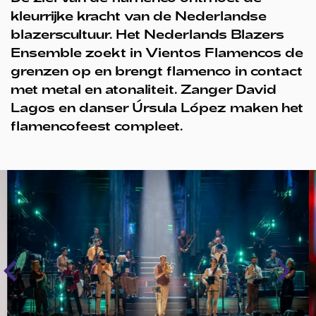
kleurrijke kracht van de Nederlandse
blazerscultuur. Het Nederlands Blazers
Ensemble zoekt in Vientos Flamencos de
grenzen op en brengt flamenco in contact
met metal en atonaliteit. Zanger David
Lagos en danser Úrsula López maken het
flamencofeest compleet.
Overslaan