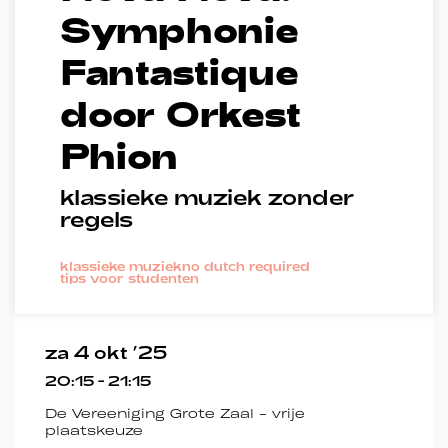
Symphonie
Fantastique
door Orkest
Phion
klassieke muziek zonder
regels
klassieke muziek
no dutch required
tips voor studenten
za 4 okt ’25
20:15
-
21:15
De Vereeniging Grote Zaal - vrije
plaatskeuze