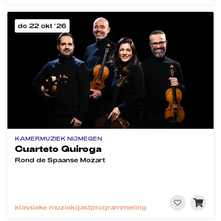
do 22 okt ’26
KAMERMUZIEK NIJMEGEN
Cuarteto Quiroga
Rond de Spaanse Mozart
klassieke muziek
gastprogrammering