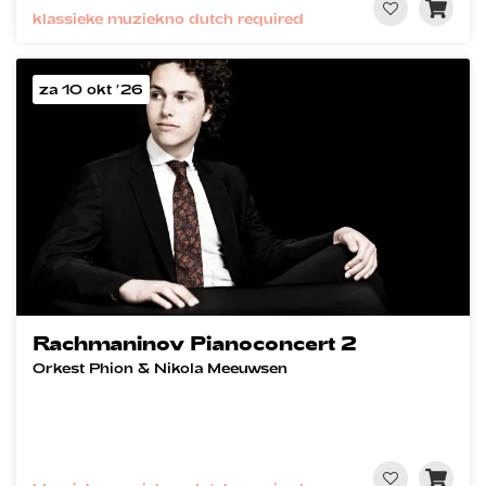
klassieke muziek
no dutch required
za 10 okt ’26
Rachmaninov Pianoconcert 2
Orkest Phion & Nikola Meeuwsen