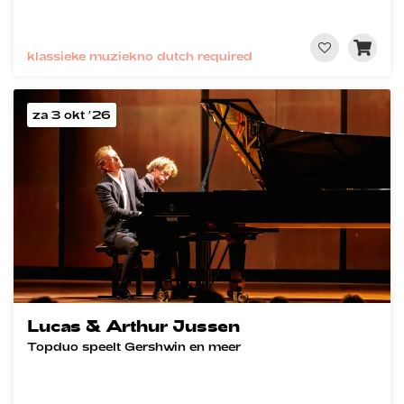
klassieke muziek
no dutch required
za 3 okt ’26
Lucas & Arthur Jussen
Topduo speelt Gershwin en meer