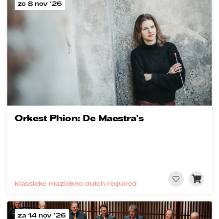
zo 8 nov ’26
Orkest Phion: De Maestra's
klassieke muziek
no dutch required
za 14 nov ’26