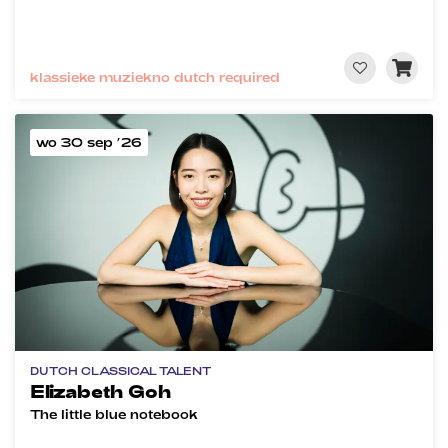
klassieke muziek
no dutch required
wo 30 sep ’26
DUTCH CLASSICAL TALENT
Elizabeth Goh
The little blue notebook