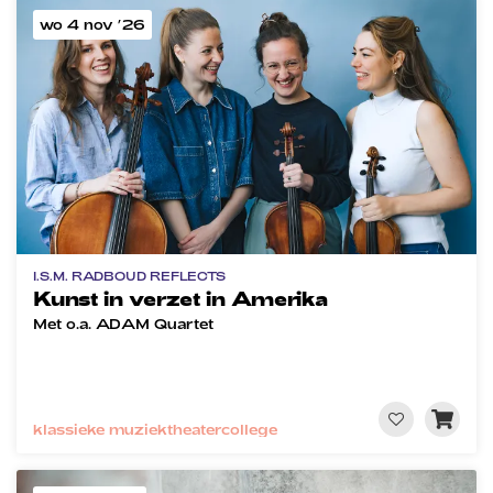
wo 4 nov ’26
I.S.M. RADBOUD REFLECTS
Kunst in verzet in Amerika
Met o.a. ADAM Quartet
klassieke muziek
theatercollege