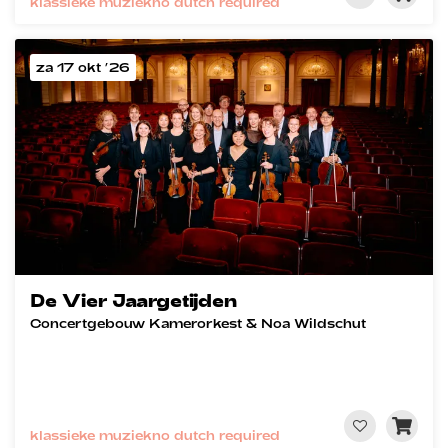
klassieke muziek
no dutch required
za 17 okt ’26
De Vier Jaargetijden
Concertgebouw Kamerorkest & Noa Wildschut
klassieke muziek
no dutch required