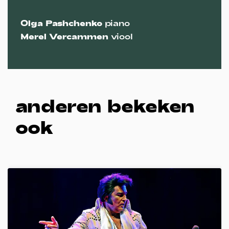
Olga Pashchenko
piano
Merel Vercammen
viool
anderen bekeken
ook
Overslaan