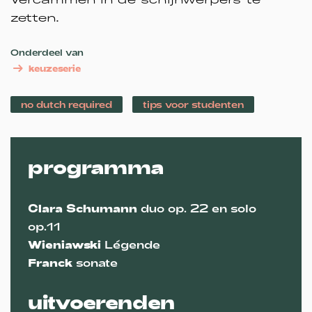
zetten.
Onderdeel van
keuzeserie
no dutch required
tips voor studenten
programma
Clara Schumann
duo op. 22 en solo
op.11
Wieniawski
Légende
Franck
sonate
uitvoerenden